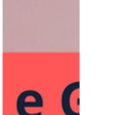
que, há anos, costumo oferecer de
maneira presencial e com atividades
práticas. Segundo, eu teria que falar sobre
patrimôni