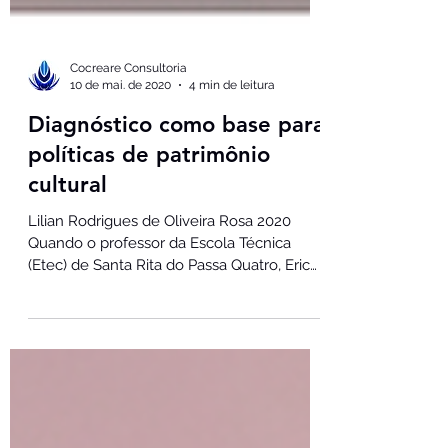
Cocreare Consultoria
10 de mai. de 2020
4 min de leitura
Diagnóstico como base para
políticas de patrimônio
cultural
Lilian Rodrigues de Oliveira Rosa 2020
Quando o professor da Escola Técnica
(Etec) de Santa Rita do Passa Quatro, Eric
Martins, convidou-me para ministrar uma
palestra para os seus alunos do curso
técnico de turismo receptivo, senti-me
duplamente desafiada. Primeiro, eu deveria
usar um aplicativo de streaming para
interagir com o público, em uma oficina