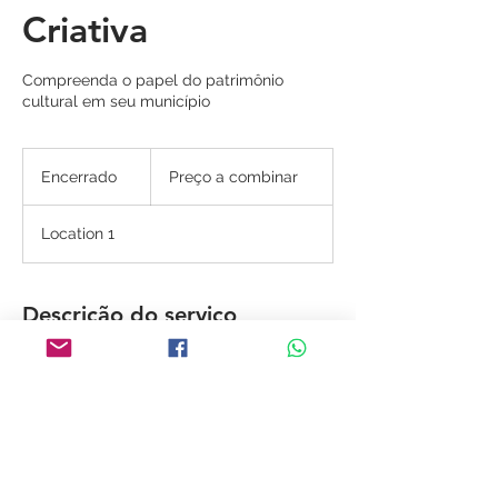
Criativa
Compreenda o papel do patrimônio
cultural em seu município
Preço
a
Encerrado
E
Preço a combinar
combinar
n
c
Location 1
e
r
r
a
Descrição do serviço
d
o
Oficina de 04 horas para gestores
públicos municipais com o objetivo de
compreender o papel do patrimônio
cultural na geração de trabalho e renda.